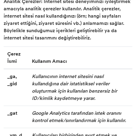
Analitik Çerezler: İnternet sitesi deneyiminizi iyileştirmek
amacıyla analitik çerezler kullanılır. Analitik çerezler,
internet sitesi nasıl kullandığınızı (örn; hangi sayfaları
ziyaret ettiğini, ziyaret süresini vb.) anlamamızı sağlar.
Böylelikle sunduğumuz içerikleri geliştirebilir ya da
internet sitesi tasarımını değiştirebiliriz.
Çerez
İsmi
Kullanım Amacı
_ga,
Kullanıcının internet sitesini nasıl
_gid
kullandığına dair istatistiksel veriler
oluşturmak için kullanılan benzersiz bir
ID/kimlik kaydetmeye yarar.
_gat
Google Analytics tarafından istek oranını
kontrol etmek/sınırlandırmak için kullanılır.
_ym_d,
Kullanıcıları birbirinden ayırt etmek ve