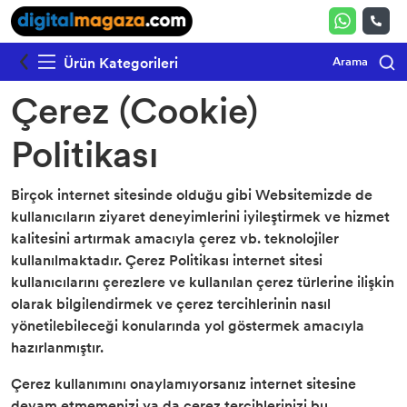
Ürün Kategorileri
Arama
WIREX Kameralar
SUPREMA HD DVR
SUPREMA Kameralar
SUPREMA NVR
SUPREMA Switch
Lensler
Elektronik Siren
HDMI Exdender
Çerez (Cookie)
SUPREMA AHD Kameralar
TTEC Kameralar
RUIJIE-REYEE
Aparatlar
Yangın Alarm Butonu
Politikası
IMOU Kameralar
STONET Switch
Ayaklar
Dedektör Tabanı
Birçok internet sitesinde olduğu gibi Websitemizde de
Adaptörler
Dedektör
kullanıcıların ziyaret deneyimlerini iyileştirmek ve hizmet
kalitesini artırmak amacıyla çerez vb. teknolojiler
Data Kabloları
kullanılmaktadır. Çerez Politikası internet sitesi
kullanıcılarını çerezlere ve kullanılan çerez türlerine ilişkin
Kablolar
olarak bilgilendirmek ve çerez tercihlerinin nasıl
yönetilebileceği konularında yol göstermek amacıyla
Koaksiyel Kablolar
hazırlanmıştır.
Çerez kullanımını onaylamıyorsanız internet sitesine
devam etmemenizi ya da çerez tercihlerinizi bu