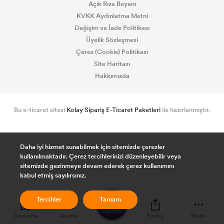
Açık Rıza Beyanı
KVKK Aydınlatma Metni
Değişim ve İade Politikası
Üyelik Sözleşmesi
Çerez (Cookie) Politikası
Site Haritası
Hakkımızda
Bu e-ticaret sitesi
Kolay Sipariş E-Ticaret Paketleri
ile hazırlanmıştır.
Daha iyi hizmet sunabilmek için sitemizde çerezler
kullanılmaktadır. Çerez tercihlerinizi düzenleyebilir veya
sitemizde gezinmeye devam ederek çerez kullanımını
kabul etmiş sayılırsınız.
0
Tercihler
Tamam
Sepetim
Anasayfa
Arama
Paylaş
Menü