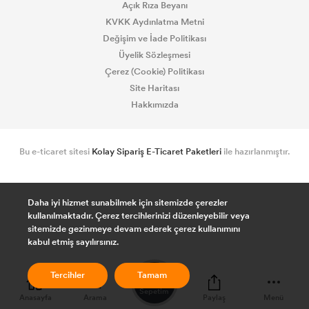
Açık Rıza Beyanı
KVKK Aydınlatma Metni
Değişim ve İade Politikası
Üyelik Sözleşmesi
Çerez (Cookie) Politikası
Site Haritası
Hakkımızda
Bu e-ticaret sitesi
Kolay Sipariş E-Ticaret Paketleri
ile hazırlanmıştır.
Daha iyi hizmet sunabilmek için sitemizde çerezler
kullanılmaktadır. Çerez tercihlerinizi düzenleyebilir veya
sitemizde gezinmeye devam ederek çerez kullanımını
kabul etmiş sayılırsınız.
0
Tercihler
Tamam
Sepetim
Anasayfa
Arama
Paylaş
Menü