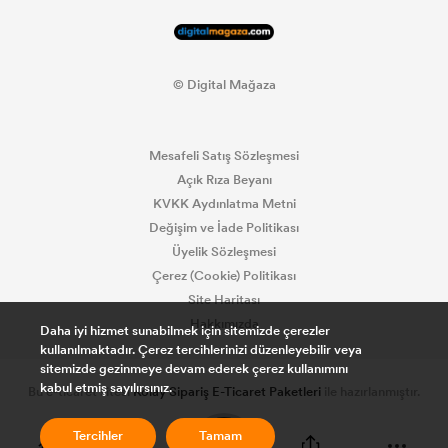
© Digital Mağaza
Mesafeli Satış Sözleşmesi
Açık Rıza Beyanı
KVKK Aydınlatma Metni
Değişim ve İade Politikası
Üyelik Sözleşmesi
Çerez (Cookie) Politikası
Site Haritası
Hakkımızda
Daha iyi hizmet sunabilmek için sitemizde çerezler
kullanılmaktadır. Çerez tercihlerinizi düzenleyebilir veya
sitemizde gezinmeye devam ederek çerez kullanımını
kabul etmiş sayılırsınız.
Bu e-ticaret sitesi
Kolay Sipariş E-Ticaret Paketleri
ile hazırlanmıştır.
0
Tercihler
Tamam