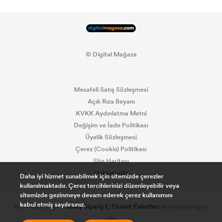
© Digital Mağaza
Mesafeli Satış Sözleşmesi
Açık Rıza Beyanı
KVKK Aydınlatma Metni
Değişim ve İade Politikası
Üyelik Sözleşmesi
Çerez (Cookie) Politikası
Site Haritası
Hakkımızda
Daha iyi hizmet sunabilmek için sitemizde çerezler
kullanılmaktadır. Çerez tercihlerinizi düzenleyebilir veya
sitemizde gezinmeye devam ederek çerez kullanımını
kabul etmiş sayılırsınız.
Bu e-ticaret sitesi
Kolay Sipariş E-Ticaret Paketleri
ile hazırlanmıştır.