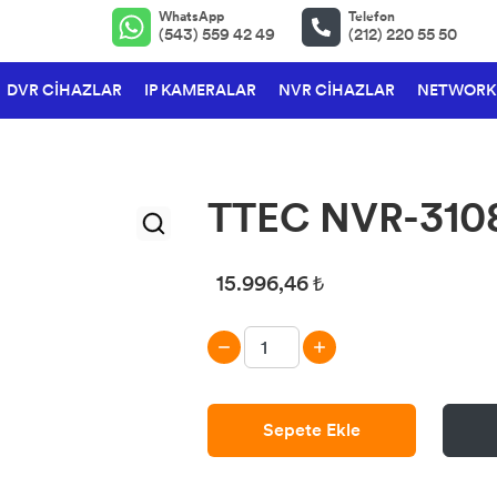
WhatsApp
Telefon
(543) 559 42 49
(212) 220 55 50
DVR CİHAZLAR
IP KAMERALAR
NVR CİHAZLAR
NETWORK
TTEC NVR-310
15.996,46 ₺
Sepete Ekle