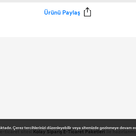
Ürünü Paylaş
maktadır. Çerez tercihlerinizi düzenleyebilir veya sitemizde gezinmeye devam 
e-ticaret sitesi
Kolay Sipariş E-Ticaret Paketleri
ile hazırlanmış